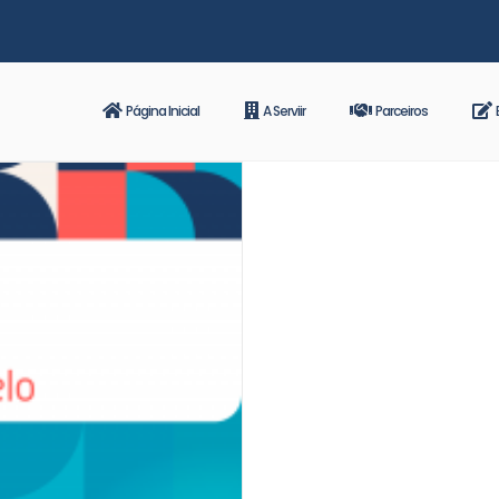
Página Inicial
A Serviir
Parceiros
B