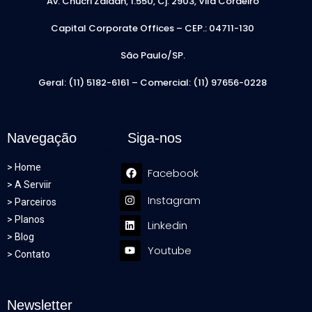
Av. Chucri Zaidan, 1.550, Cj. 2903, Vila Cordeiro
Capital Corporate Offices –
CEP.: 04711-130
São Paulo/SP.
Geral: (11) 5182-6161 – Comercial: (11) 97656-0228
Navegação
Siga-nos
>
Home
Facebook
>
A Serviir
Instagram
>
Parceiros
>
Planos
Linkedin
>
Blog
Youtube
>
Contato
Newsletter